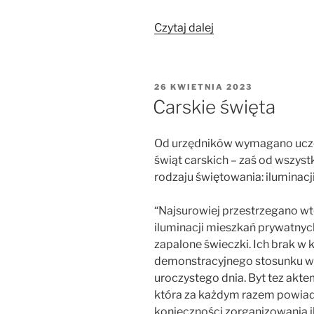
„Koronacja
Czytaj dalej
Aleksandra
III”
OPUBLIKOWANE
26 KWIETNIA 2023
W
Carskie święta
Od urzędników wymagano uczes
świąt carskich – zaś od wszys
rodzaju świętowania: iluminacji
“Najsurowiej przestrzegano w
iluminacji mieszkań prywatnyc
zapalone świeczki. Ich brak w
demonstracyjnego stosunku wł
uroczystego dnia. Byt tez akte
która za każdym razem powiad
konieczności zorganizowania il