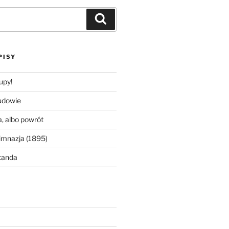
Szukaj
PISY
upy!
udowie
, albo powrót
imnazja (1895)
tanda