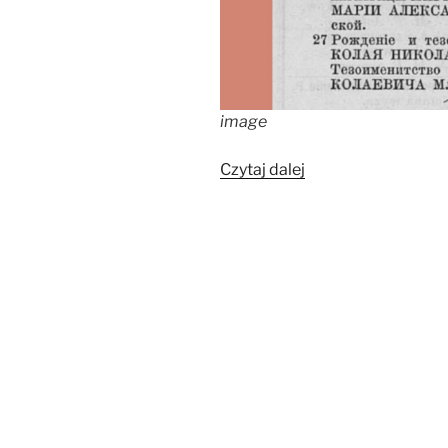
image
„Carskie
Czytaj dalej
święta”