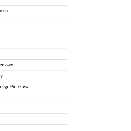
alna
a
czniowe
wy
lnego Piotrkowa