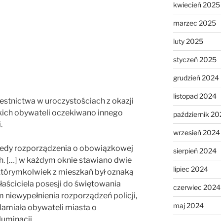
kwiecień 2025
marzec 2025
luty 2025
styczeń 2025
grudzień 2024
listopad 2024
tnictwa w uroczystościach z okazji
tkich obywateli oczekiwano innego
październik 20
.
wrzesień 2024
tedy rozporządzenia o obowiązkowej
sierpień 2024
h. […] w każdym oknie stawiano dwie
lipiec 2024
 którymkolwiek z mieszkań był oznaką
aściciela posesji do świętowania
czerwiec 2024
m niewypełnienia rozporządzeń policji,
maj 2024
amiała obywateli miasta o
uminacji.