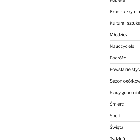
Kronika krymin
Kultura i sztuk
Młodzież
Nauczyciele
Podróże
Powstanie sty
Sezon ogórko
Ślady gubernia
Śmierć
Sport
Święta
Tydzień