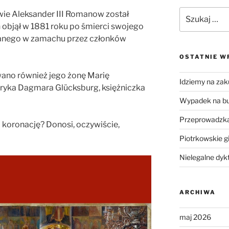
Szukaj:
ie Aleksander III Romanow został
 objął w 1881 roku po śmierci swojego
wanego w zamachu przez członków
OSTATNIE W
ano również jego żonę Marię
Idziemy na zak
eryka Dagmara Glücksburg, księżniczka
Wypadek na b
Przeprowadzka
 koronację? Donosi, oczywiście,
Piotrkowskie g
Nielegalne dyk
ARCHIWA
maj 2026