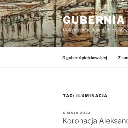
Przejdź
do
GUBERNIA
treści
Codzienność dawnych czasów
O guberni piotrkowskiej
Z kan
TAG:
ILUMINACJA
OPUBLIKOWANE
6 MAJA 2023
W
Koronacja Aleksandr