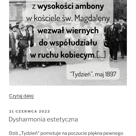
„Kwestia
Czytaj dalej
kobieca
–
OPUBLIKOWANE
21 CZERWCA 2023
W
we
Dysharmonia estetyczna
Francji”
Dziś „Tydzień” pomstuje na poczucie piękna pewnego