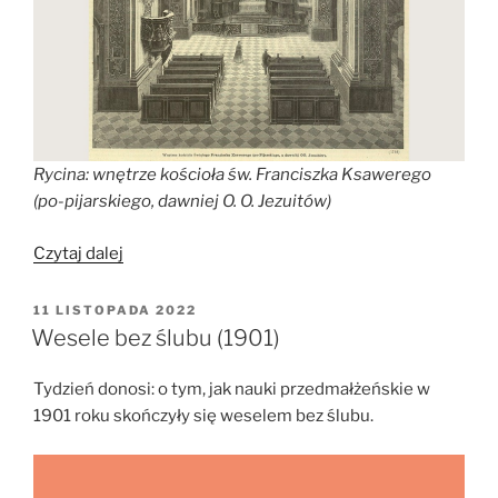
Rycina: wnętrze kościoła św. Franciszka Ksawerego
(po-pijarskiego, dawniej O. O. Jezuitów)
„Groby
Czytaj dalej
Pańskie”
OPUBLIKOWANE
11 LISTOPADA 2022
W
Wesele bez ślubu (1901)
Tydzień donosi: o tym, jak nauki przedmałżeńskie w
1901 roku skończyły się weselem bez ślubu.