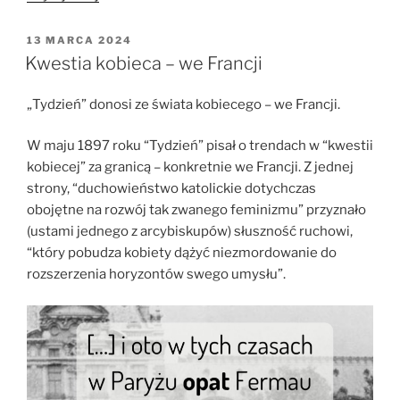
cholery
azjatyckiej
OPUBLIKOWANE
13 MARCA 2024
W
(3/3)”
Kwestia kobieca – we Francji
„Tydzień” donosi ze świata kobiecego – we Francji.
W maju 1897 roku “Tydzień” pisał o trendach w “kwestii
kobiecej” za granicą – konkretnie we Francji. Z jednej
strony, “duchowieństwo katolickie dotychczas
obojętne na rozwój tak zwanego feminizmu” przyznało
(ustami jednego z arcybiskupów) słuszność ruchowi,
“który pobudza kobiety dążyć niezmordowanie do
rozszerzenia horyzontów swego umysłu”.