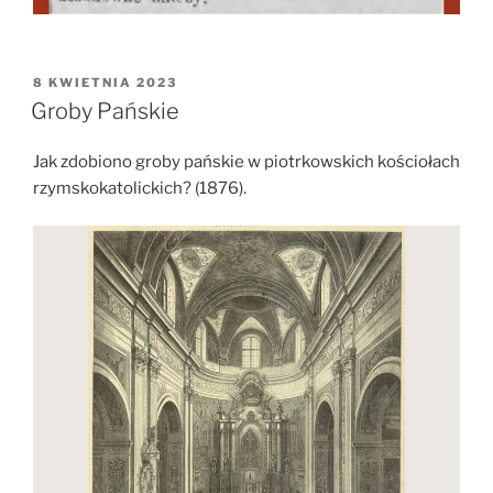
OPUBLIKOWANE
8 KWIETNIA 2023
W
Groby Pańskie
Jak zdobiono groby pańskie w piotrkowskich kościołach
rzymskokatolickich? (1876).