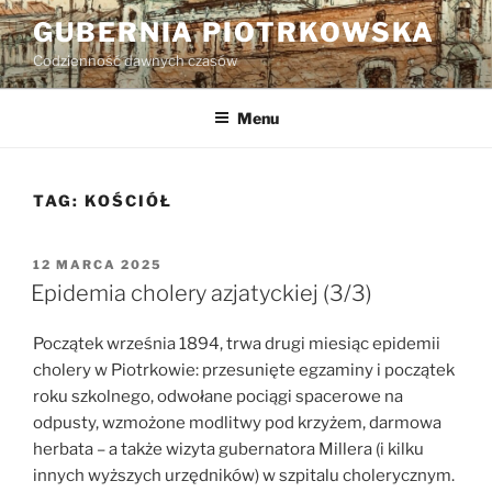
Przejdź
GUBERNIA PIOTRKOWSKA
do
Codzienność dawnych czasów
treści
Menu
TAG:
KOŚCIÓŁ
OPUBLIKOWANE
12 MARCA 2025
W
Epidemia cholery azjatyckiej (3/3)
Początek września 1894, trwa drugi miesiąc epidemii
cholery w Piotrkowie: przesunięte egzaminy i początek
roku szkolnego, odwołane pociągi spacerowe na
odpusty, wzmożone modlitwy pod krzyżem, darmowa
herbata – a także wizyta gubernatora Millera (i kilku
innych wyższych urzędników) w szpitalu cholerycznym.