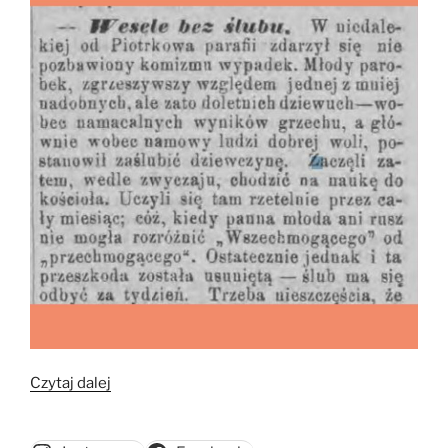
„Wesele
Czytaj dalej
bez
ślubu