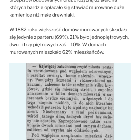
przepisów budowlanych oraz drożyzną działek, na
których bardzie opłacało się stawiać murowane duże
kamienice niż małe drewniaki.
W 1882 roku większość domów murowanych składała
się jedynie z parteru (69%). 21% było jednopiętrowych,
dwu- i trzy piętrowych zaś – 10%. W domach
murowanych mieszkało 62% mieszkańców.