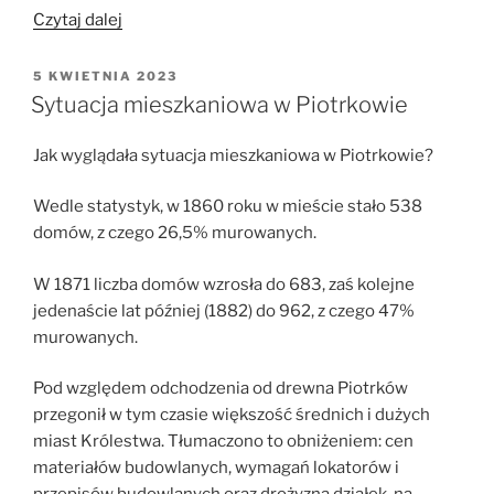
„Być
Czytaj dalej
lokatorem”
OPUBLIKOWANE
5 KWIETNIA 2023
W
Sytuacja mieszkaniowa w Piotrkowie
Jak wyglądała sytuacja mieszkaniowa w Piotrkowie?
Wedle statystyk, w 1860 roku w mieście stało 538
domów, z czego 26,5% murowanych.
W 1871 liczba domów wzrosła do 683, zaś kolejne
jedenaście lat później (1882) do 962, z czego 47%
murowanych.
Pod względem odchodzenia od drewna Piotrków
przegonił w tym czasie większość średnich i dużych
miast Królestwa. Tłumaczono to obniżeniem: cen
materiałów budowlanych, wymagań lokatorów i