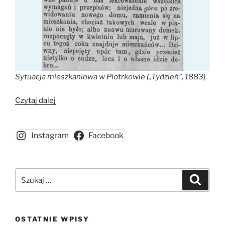
Sytuacja mieszkaniowa w Piotrkowie („Tydzień”, 1883)
„Sytuacja
Czytaj dalej
mieszkaniowa
w
Instagram
Facebook
Piotrkowie”
Szukaj:
Szukaj
OSTATNIE WPISY