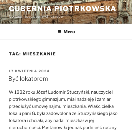
Przejdź
GUBERNIA PIOTRKOWSKA
do
Codzienność dawnych czasów
treści
Menu
TAG:
MIESZKANIE
OPUBLIKOWANE
17 KWIETNIA 2024
W
Być lokatorem
W 1882 roku Józef Ludomir Stuczyński, nauczyciel
piotrkowskiego gimnazjum, miał nadzieję i zamiar
przedłużyć umowę najmu mieszkania. Właścicielka
lokalu pani G. była zadowolona ze Stuczyńskiego jako
lokatora i chciała, aby nadal mieszkał w jej
nieruchomości. Postanowiła jednak podnieść roczny