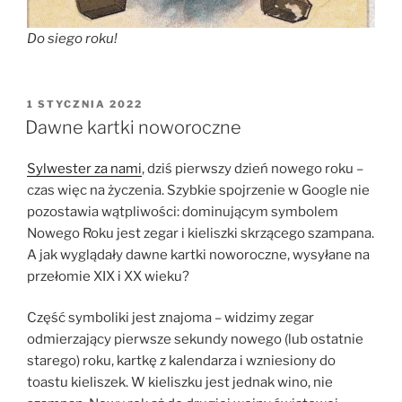
Do siego roku!
OPUBLIKOWANE
1 STYCZNIA 2022
W
Dawne kartki noworoczne
Sylwester za nami
, dziś pierwszy dzień nowego roku –
czas więc na życzenia. Szybkie spojrzenie w Google nie
pozostawia wątpliwości: dominującym symbolem
Nowego Roku jest zegar i kieliszki skrzącego szampana.
A jak wyglądały dawne kartki noworoczne, wysyłane na
przełomie XIX i XX wieku?
Część symboliki jest znajoma – widzimy zegar
odmierzający pierwsze sekundy nowego (lub ostatnie
starego) roku, kartkę z kalendarza i wzniesiony do
toastu kieliszek. W kieliszku jest jednak wino, nie