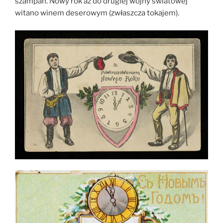
szampan. Nowy rok aż do drugiej wojny światowej
witano winem deserowym (zwłaszcza tokajem).