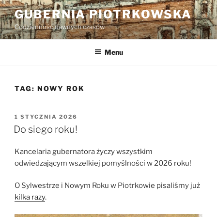
Przejdź
GUBERNIA PIOTRKOWSKA
do
Codzienność dawnych czasów
treści
Menu
TAG:
NOWY ROK
OPUBLIKOWANE
1 STYCZNIA 2026
W
Do siego roku!
Kancelaria gubernatora życzy wszystkim
odwiedzającym wszelkiej pomyślności w 2026 roku!
O Sylwestrze i Nowym Roku w Piotrkowie pisaliśmy już
kilka razy
.