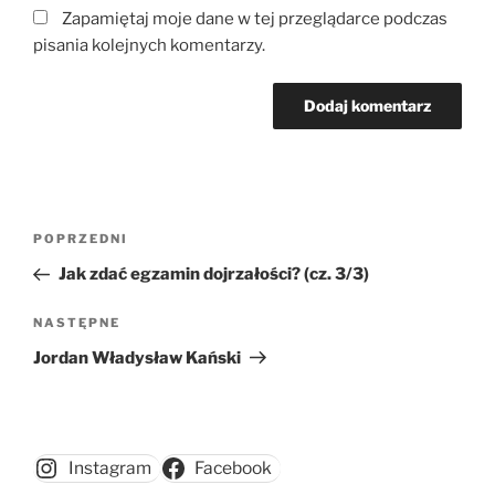
Zapamiętaj moje dane w tej przeglądarce podczas
pisania kolejnych komentarzy.
Nawigacja
Poprzedni
POPRZEDNI
wpisu
wpis
Jak zdać egzamin dojrzałości? (cz. 3/3)
Następny
NASTĘPNE
wpis
Jordan Władysław Kański
Instagram
Facebook