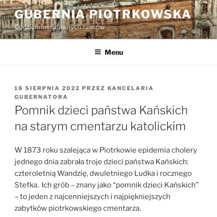
Przejdź
GUBERNIA PIOTRKOWSKA
do
Codzienność dawnych czasów
treści
Menu
OPUBLIKOWANE
18 SIERPNIA 2022
PRZEZ
KANCELARIA
W
GUBERNATORA
Pomnik dzieci państwa Kańskich
na starym cmentarzu katolickim
W 1873 roku szalejąca w Piotrkowie epidemia cholery
jednego dnia zabrała troje dzieci państwa Kańskich:
czteroletnią Wandzię, dwuletniego Ludka i rocznego
Stefka. Ich grób – znany jako “pomnik dzieci Kańskich”
– to jeden z najcenniejszych i najpiękniejszych
zabytków piotrkowskiego cmentarza.