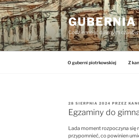
Przejdź
do
GUBERNIA
treści
Codzienność dawnych czasów
O guberni piotrkowskiej
Z kan
OPUBLIKOWANE
28 SIERPNIA 2024
PRZEZ
KAN
W
Egzaminy do gimn
Lada moment rozpoczyna się r
przypomnieć, co powinien umi