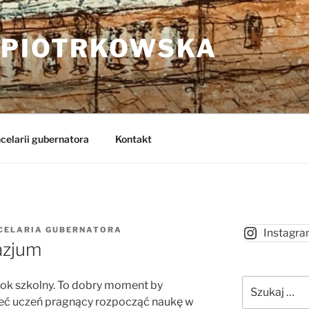
 PIOTRKOWSKA
celarii gubernatora
Kontakt
CELARIA GUBERNATORA
Instagr
azjum
Szukaj:
ok szkolny. To dobry moment by
eć uczeń pragnący rozpocząć naukę w