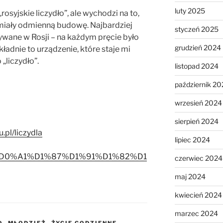
luty 2025
rosyjskie liczydło”, ale wychodzi na to,
 miały odmienną budowę. Najbardziej
styczeń 2025
ywane w Rosji – na każdym pręcie było
grudzień 2024
ładnie to urządzenie, które staje mi
„liczydło”.
listopad 2024
październik 20
wrzesień 2024
sierpień 2024
.pl/liczydla
lipiec 2024
/wiki/%D0%A1%D1%87%D1%91%D1%82%D1
czerwiec 2024
maj 2024
kwiecień 2024
marzec 2024
O
,
MŁODZIEŻ
,
ŻYCIE CODZIENNE