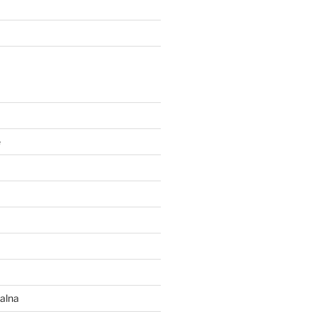
e
alna