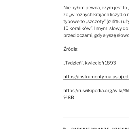
Nie byłam pewna, czym jest to „
że „w różnych krajach liczydła
typowe to „szczoty” (счёты) uż
10 koralików”. Innymi słowy dok
przed oczami, gdy słyszę słowo 
Źródła:
„Tydzień”, kwiecień 1893
https://instrumenty.maius.uj.edu
https://ru.wikipedia.org
%8B
KATEGORIE
CARSKIE WŁADZE
,
DZIECK