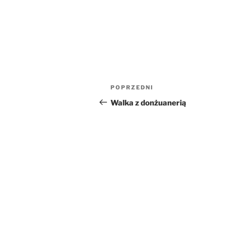
Nawigacja
Poprzedni
POPRZEDNI
wpisu
wpis
Walka z donżuanerią