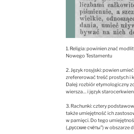
1. Religia: powinien znać modlit
Nowego Testamentu
2. Język rosyjski: powien umieć
zrefererować treść prostych i 
Dalej: rozbiór etymologiczny z
wiersza… i język starocerkwien
3. Rachunki: cztery podstawowe
także umiejętność ich zastosow
w pamięci. Do tego umiejętnoś
(„русские счёты”) w obszarze 