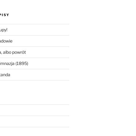
PISY
upy!
udowie
, albo powrót
imnazja (1895)
tanda