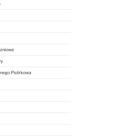
a
czniowe
wy
lnego Piotrkowa