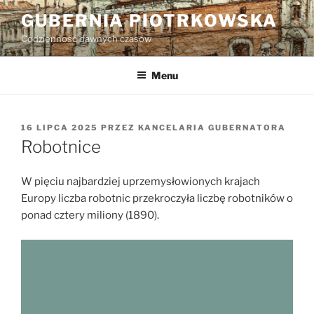
Przejdź
GUBERNIA PIOTRKOWSKA
do
Codzienność dawnych czasów
treści
Menu
OPUBLIKOWANE
16 LIPCA 2025
PRZEZ
KANCELARIA GUBERNATORA
W
Robotnice
W pięciu najbardziej uprzemysłowionych krajach
Europy liczba robotnic przekroczyła liczbę robotników o
ponad cztery miliony (1890).