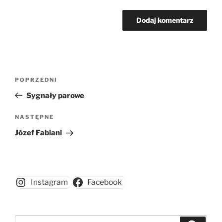
Nawigacja
Poprzedni
POPRZEDNI
wpisu
wpis
Sygnały parowe
Następny
NASTĘPNE
wpis
Józef Fabiani
Instagram
Facebook
Szukaj: